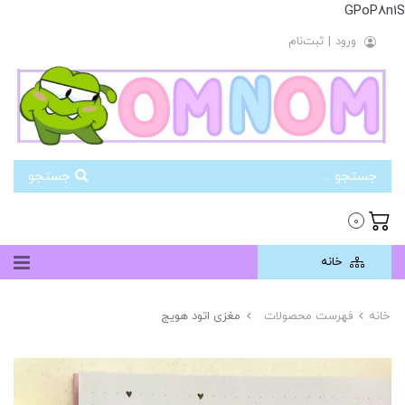
GPoP8n1S
ورود
|
ثبت‌نام
جستجو
0
خانه
خانه
فهرست محصولات
مغزی اتود هویج