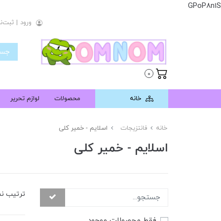
GPoP8n1S
ورود
|
ثبت‌نا
0
خانه
محصولات
لوازم تحریر
خانه
فانتزیجات
اسلایم - خمیر کلی
اسلایم - خمیر کلی
ترتیب ن
فقط محصولات موجود