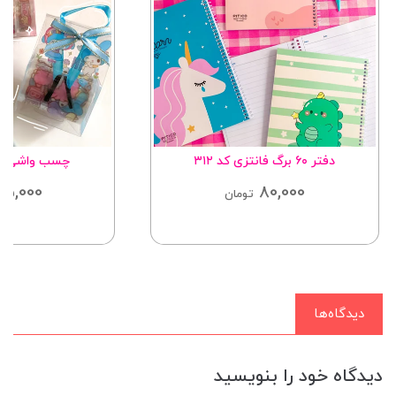
دفتر ۶۰ برگ فانتزی کد ۳۱۲
چسب واشی شف
85,000
80,000
تومان
دیدگاه‌ها
دیدگاه خود را بنویسید