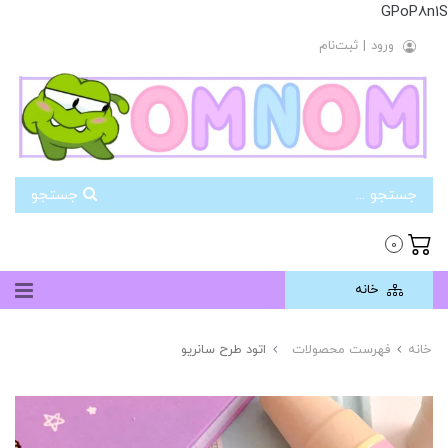
GPoP8n1S
ورود
|
ثبت‌نام
جستجو
0
خانه
خانه
فهرست محصولات
اتود طرح سانریو