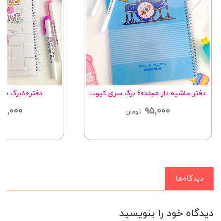
دفتر حاشیه دار مجلد۶۰ برگ سری کیوت
دفتر۸۰برگ سریMotivation
95,000
95,000
تومان
دیدگاه‌ها
دیدگاه خود را بنویسید