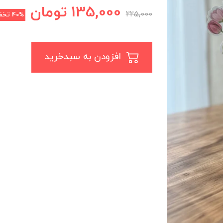
135,000
تومان
225,000
40%
تخف
افزودن به سبدخرید