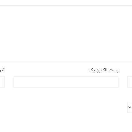
پست الکترونیک
آد