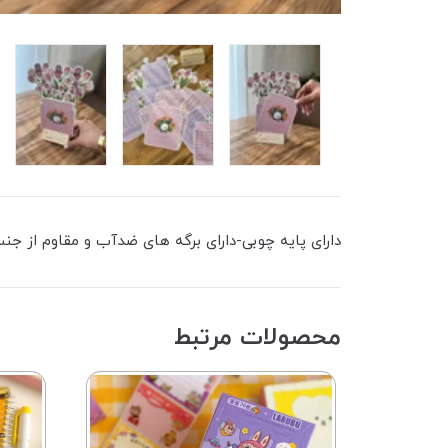
دارای پایه چوبی-دارای برگه های ضدآب و مقاوم از جنسPVC-ابعاد تقویم: ۲۱در۱۰/۵سانتی متر-رنگ برگه های هرفصل متغییر 
محصولات مرتبط