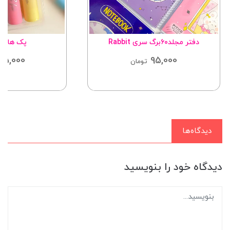
دفتر مجلد۶۰برگ سری Rabbit
پک هایلای
95,000
95,000
تومان
دیدگاه‌ها
دیدگاه خود را بنویسید