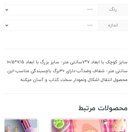
رنگ
اندازه
سایز کوچک با ابعاد 7*7سانتی متر- سایز بزرگ با ابعاد ۷/۵*۱۰/۵
سانتی متر- شفاف وضدآب-دارای ۳۰برگ باچسبندگی مناسب-این
محصول انتقال اشکال ونمودار سخت کتاب و..آسان میکنه
محصولات مرتبط