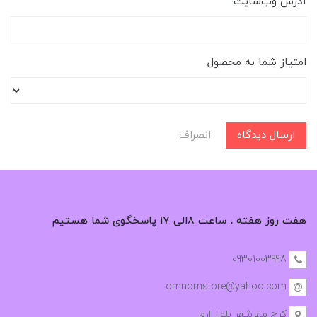
آدرس وب‌سایت
امتیاز شما به محصول
ارسال دیدگاه
انصراف
هفت روز هفته ، ساعت ۸الی ۱۷ پاسخگوی شما هستیم
09301003998
omnomstore@yahoo.com
کرج مهرشهر بلوار ارم