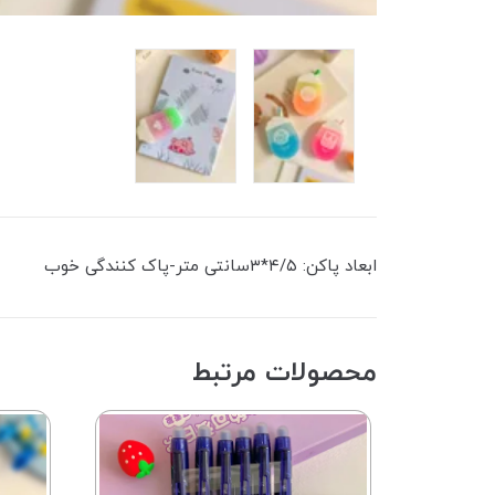
ابعاد پاکن: ۴/۵*۳سانتی متر-پاک کنندگی خوب
محصولات مرتبط