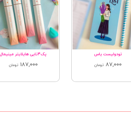
تودولیست یاس
پک۴تایی هایلایتر مینیمال
187,000
87,000
تومان
تومان