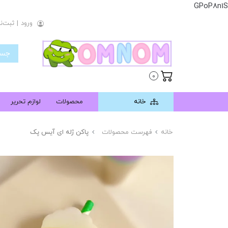
GPoP8n1S
ورود
|
ثبت‌نا
0
خانه
محصولات
لوازم تحریر
خانه
فهرست محصولات
پاکن ژله ای آیس پک