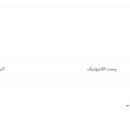
پست الکترونیک
آد