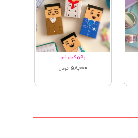
پاکن کچل شو
58,000
تومان