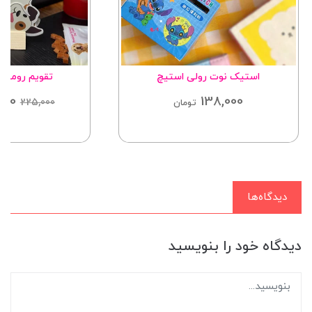
استیک نوت رولی استیچ
تقویم رومیز
000
138,000
225,000
تومان
دیدگاه‌ها
دیدگاه خود را بنویسید