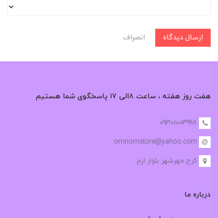
ارسال دیدگاه
انصراف
هفت روز هفته ، ساعت ۸الی ۱۷ پاسخگوی شما هستیم
09301003998
omnomstore@yahoo.com
کرج مهرشهر بلوار ارم
درباره ما