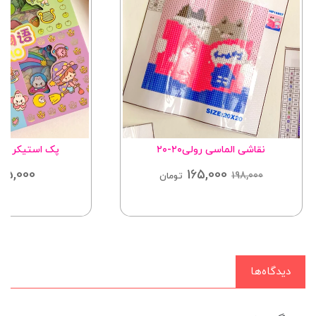
نقاشی الماسی رولی۲۰-۲۰
پک استیکر صدتای
75,000
165,000
198,000
تومان
دیدگاه‌ها