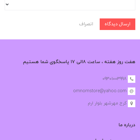
ارسال دیدگاه
انصراف
هفت روز هفته ، ساعت ۸الی ۱۷ پاسخگوی شما هستیم
09301003998
omnomstore@yahoo.com
کرج مهرشهر بلوار ارم
درباره ما