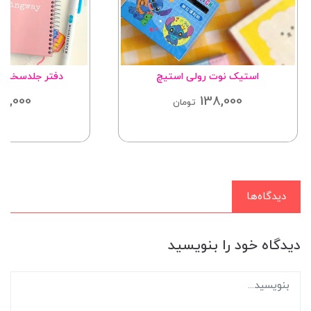
استیک نوت رولی استیچ
دفتر جلدسخت۱۰۰برگ کلاسیک
110,000
138,000
تومان
دیدگاه‌ها
دیدگاه خود را بنویسید