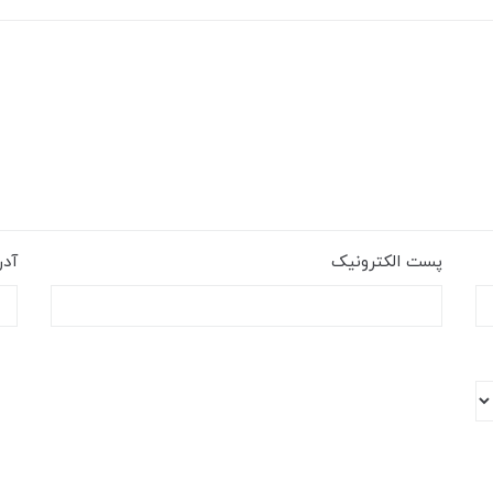
پست الکترونیک
آد