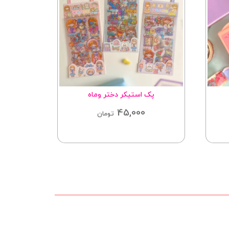
پک استیکر دختر وماه
دفتر ۴خط لاتی
45,000
تومان