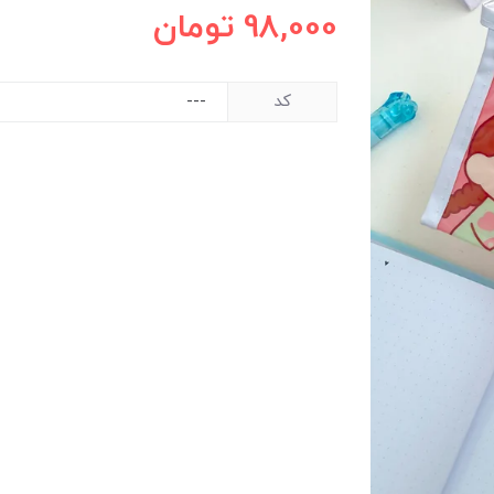
98,000
تومان
کد