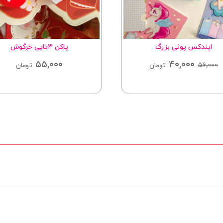
ایندکس پونی بزرگ
پاکن ۳تایی خرگوش
55,000
40,000
56,000
تومان
تومان