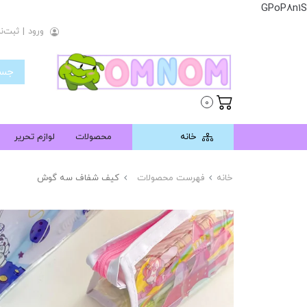
GPoP8n1S
ورود
|
ثبت‌نا
0
خانه
محصولات
لوازم تحریر
خانه
فهرست محصولات
کیف شفاف سه گوش