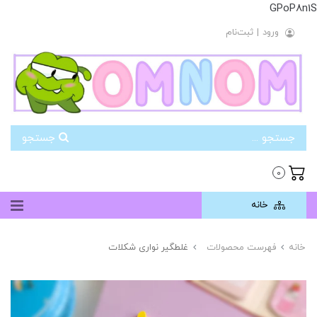
GPoP8n1S
ورود
|
ثبت‌نام
جستجو
0
خانه
خانه
فهرست محصولات
غلطگیر نواری شکلات