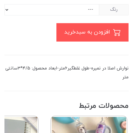
رنگ
افزودن به سبدخرید
نوارش اصلا در نمیره-طول غلطگیر۶متر-ابعاد محصول: ۴/۵*۳سانتی
متر
محصولات مرتبط