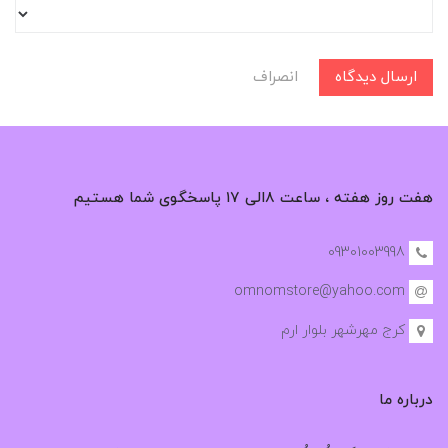
ارسال دیدگاه
انصراف
هفت روز هفته ، ساعت ۸الی ۱۷ پاسخگوی شما هستیم
09301003998
omnomstore@yahoo.com
کرج مهرشهر بلوار ارم
درباره ما