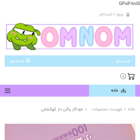
GPoP8n1S
ورود
|
ثبت‌نام
جستجو
0
خانه
خانه
فهرست محصولات
خودکار پاکن دار کهکشانی