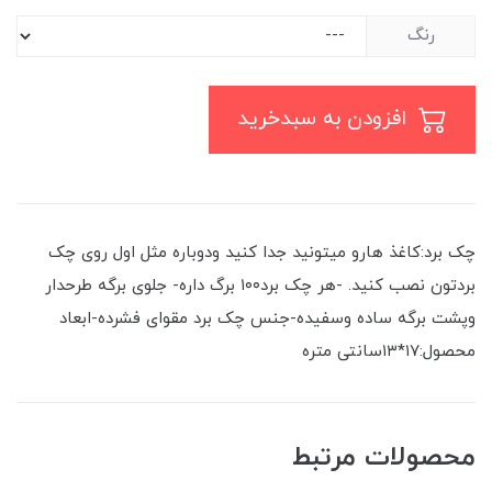
رنگ
افزودن به سبدخرید
چک برد:کاغذ هارو میتونید جدا کنید ودوباره مثل اول روی چک
بردتون نصب کنید. -هر چک برد۱۰۰ برگ داره- جلوی برگه طرحدار
وپشت برگه ساده وسفیده-جنس چک برد مقوای فشرده-ابعاد
محصول:۱۷*۱۳سانتی متره
محصولات مرتبط