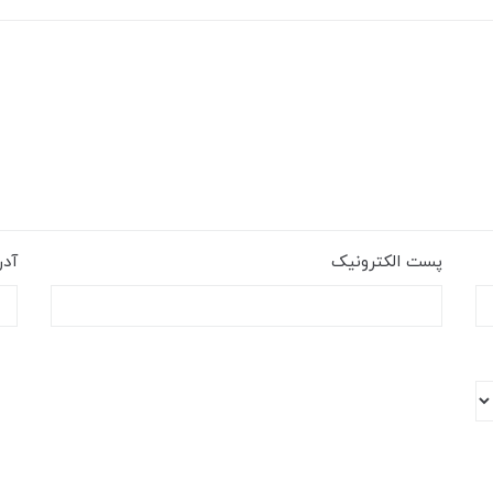
پست الکترونیک
آد