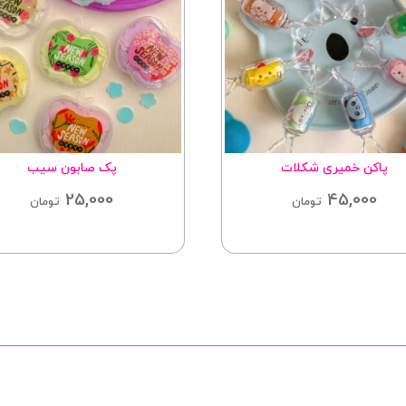
پاکن خمیری شکلات
پک صابون سیب
25,000
45,000
تومان
تومان