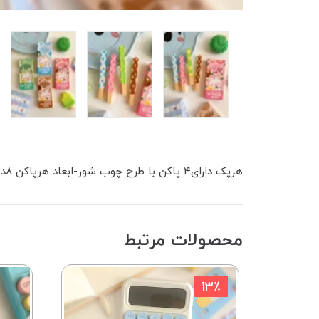
هرپک دارای۴ پاکن با طرح چوب شور-ابعاد هرپاکن ۸در۰/۸سانتی متر-پاک کنندگی خوب
محصولات مرتبط
13٪