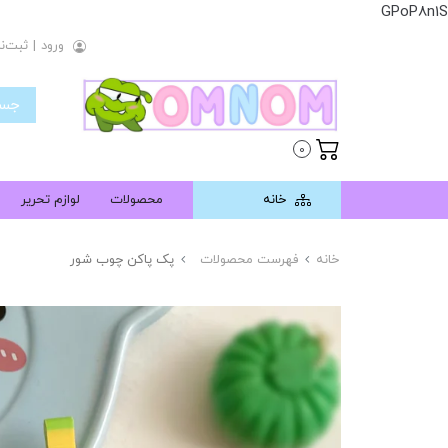
GPoP8n1S
ورود
|
ثبت‌نا
0
خانه
محصولات
لوازم تحریر
خانه
فهرست محصولات
پک پاکن چوب شور