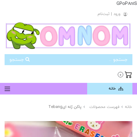
GPoP8n1S
ورود
|
ثبت‌نام
جستجو
0
خانه
خانه
فهرست محصولات
پاکن ژله ایTebang