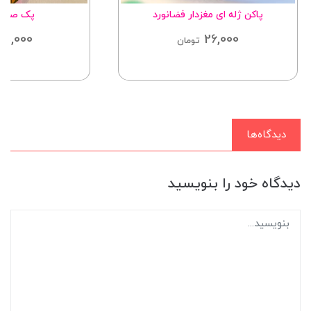
پاکن ژله ای مغزدار فضانورد
پک صابو
25,000
26,000
تومان
دیدگاه‌ها
دیدگاه خود را بنویسید