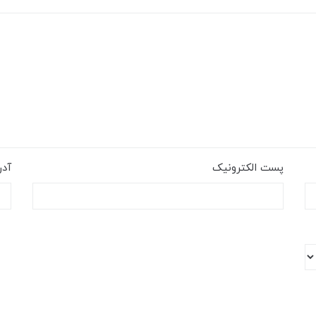
پست الکترونیک
آد