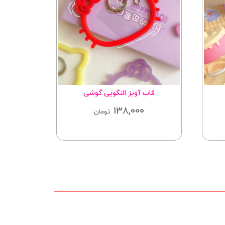
قاب آویز النگویی گوشی
چ
138,000
تومان