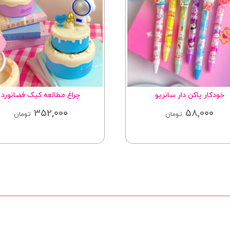
خودکار پاکن دار سانریو
چراغ مطالعه کیک فضانورد
352,000
58,000
تومان
تومان