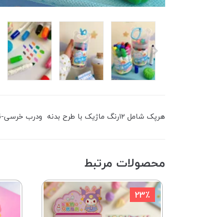
هرپک شامل ۱۲رنگ ماژیک با طرح بدنه ودرب خرسی-قلم متفاوت،جوهر کنترل شده و پیگمنت مناسب
محصولات مرتبط
23٪