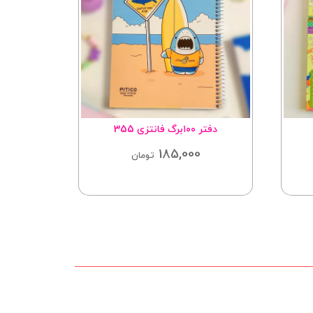
دفتر ۱۰۰برگ فانتزی 355
تقوی
185,000
000
تومان