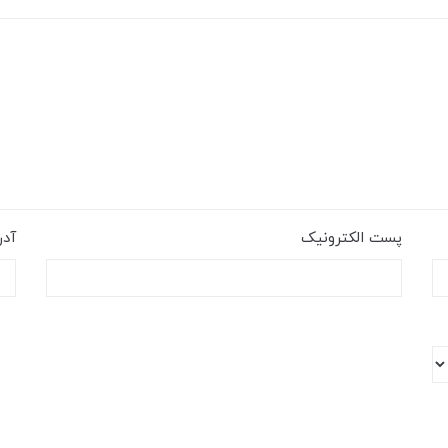
پست الکترونیک
آد