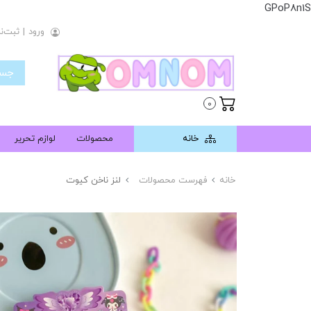
GPoP8n1S
ورود
|
ثبت‌نا
0
خانه
محصولات
لوازم تحریر
خانه
فهرست محصولات
لنز ناخن کیوت