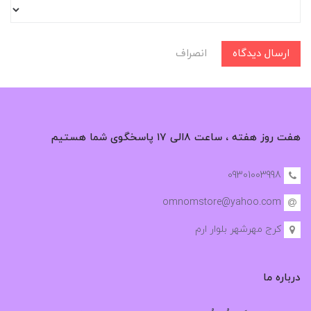
ارسال دیدگاه
انصراف
هفت روز هفته ، ساعت ۸الی ۱۷ پاسخگوی شما هستیم
09301003998
omnomstore@yahoo.com
کرج مهرشهر بلوار ارم
درباره ما