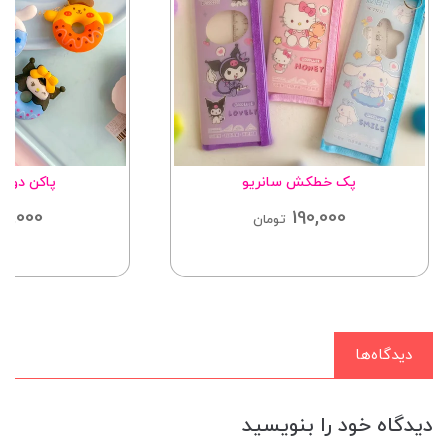
پک خطکش سانریو
پاکن دونا
12,000
190,000
تومان
دیدگاه‌ها
دیدگاه خود را بنویسید