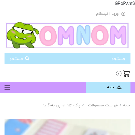
GPoP8n1S
ورود
|
ثبت‌نام
جستجو
0
خانه
خانه
فهرست محصولات
پاکن ژله ای پروانه-گربه