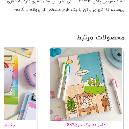
ابعاد تقریبی پاکن: ۲*۲*۴سانتی متر-این مدل مغزی داره،یه مغزی
پیوسته تا انتهای پاکن با یک طرح مشخص از پروانه یا گربه-
محصولات مرتبط
دفتر ۱۰۰ برگ سریSKY
چک لیست