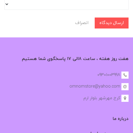
ارسال دیدگاه
انصراف
هفت روز هفته ، ساعت ۸الی ۱۷ پاسخگوی شما هستیم
09301003998
omnomstore@yahoo.com
کرج مهرشهر بلوار ارم
درباره ما