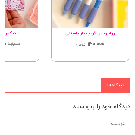
رواننویس گریپ دار پاستلی
اندیکس دخت
000
140,000
22,000
تومان
دیدگاه‌ها
دیدگاه خود را بنویسید