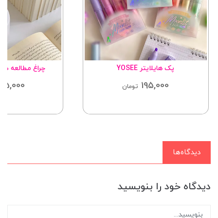
پک هایلایتر YOSEE
چراغ مطالعه طرح گربه
95,000
195,000
تومان
دیدگاه‌ها
دیدگاه خود را بنویسید