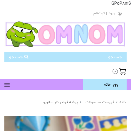
GPoP8n1S
ورود
|
ثبت‌نام
جستجو
0
خانه
خانه
فهرست محصولات
پوشه فولدر دار سانریو