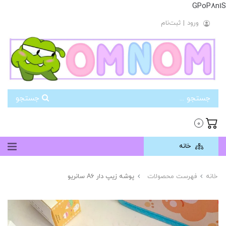
GPoP8n1S
ورود
|
ثبت‌نام
جستجو
0
خانه
خانه
فهرست محصولات
پوشه زیپ دار A6 سانریو