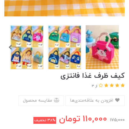
کیف ظرف غذا فانتزی
از 3
افزودن به علاقه‌مندی‌ها
مقایسه محصول
110,000
تومان
175,000
38%
تخفیف