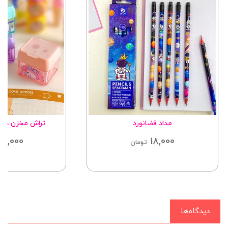
مداد فضانورد
تراش مخزن دارپ
65,000
18,000
تومان
دیدگاه‌ها