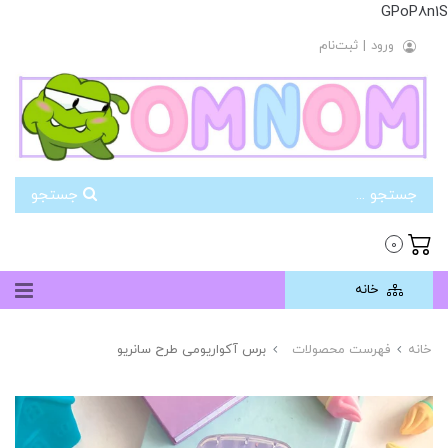
GPoP8n1S
ورود
|
ثبت‌نام
جستجو
0
خانه
خانه
فهرست محصولات
برس آکواریومی طرح سانریو