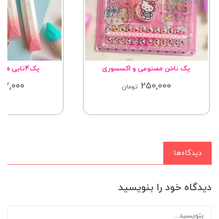
پک ناخن مصنوعی و اکسسوری
پک۴تایی هایلایتر مینیمال
87,000
250,000
تومان
دیدگاه‌ها
دیدگاه خود را بنویسید