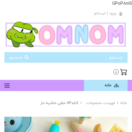
GPoP8n1S
ورود
|
ثبت‌نام
جستجو
0
خانه
خانه
فهرست محصولات
کاغذA4 خطی حاشیه دار