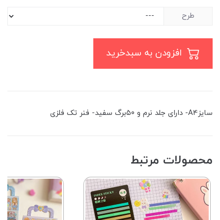
طرح
افزودن به سبدخرید
سایزA4- دارای جلد نرم و ۵۰برگ سفید- فنر تک ‌فلزی
محصولات مرتبط