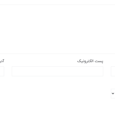
پست الکترونیک
آد