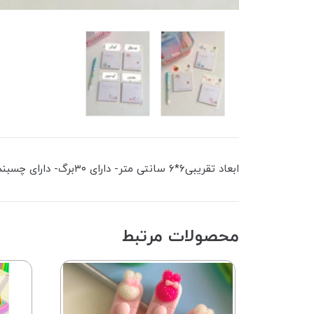
ابعاد تقریبی۶*۶ سانتی متر- دارای ۳۰برگ- دارای چسبندگی نسبتا خوب
محصولات مرتبط