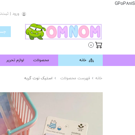
GPoP8n1S
ورود
|
ثبت‌نا
0
خانه
محصولات
لوازم تحریر
خانه
فهرست محصولات
استیک نوت گربه