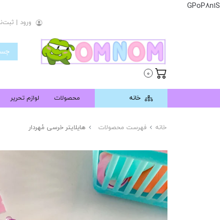
GPoP8n1S
ورود
|
ثبت‌نا
0
خانه
محصولات
لوازم تحریر
خانه
فهرست محصولات
هایلایتر خرسی مُهردار