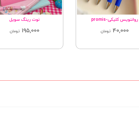
رواننویس کلیکی-promis
نوت رینگ سویل
195,000
40,000
تومان
تومان