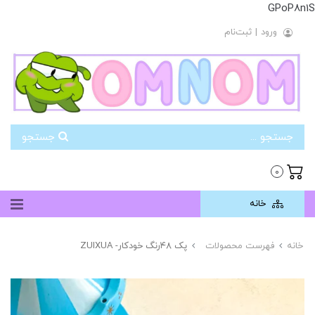
GPoP8n1S
ورود
|
ثبت‌نام
جستجو
0
خانه
خانه
فهرست محصولات
پک ۴۸رنگ خودکار- ZUIXUA