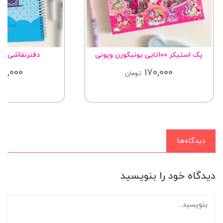
پک استیکر ۱۰۰تایی یونیکورن وپونی
دفترنقاشی ۵۰ برگ پایاپاب
65,000
170,000
تومان
دیدگاه‌ها
دیدگاه خود را بنویسید