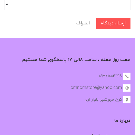
ارسال دیدگاه
انصراف
هفت روز هفته ، ساعت ۸الی ۱۷ پاسخگوی شما هستیم
09301003998
omnomstore@yahoo.com
کرج مهرشهر بلوار ارم
درباره ما