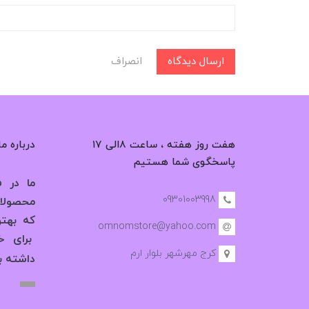
ارسال دیدگاه
انصراف
هفت روز هفته ، ساعت ۸الی ۱۷
درباره ما
پاسخگوی شما هستیم
ما در فر
09301003998
محصولات
که بهت
omnomstore@yahoo.com
برای خر
کرج مهرشهر بلوار ارم
داشته ب