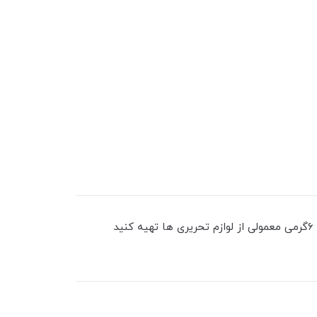
حجم چسب: ۶گرم- دارای درب سیلیکونی وبدنه پلاستیکی-چسبندگی خوب-بعد از تموم شدن چسبتون کافیه یک چسب ماتیکی ۶گرمی معمولی از لوازم تحریری ها تهیه کنید