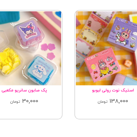
استیک نوت رولی لبوبو
پک صابون سانریو مکعبی
30,000
138,000
تومان
تومان