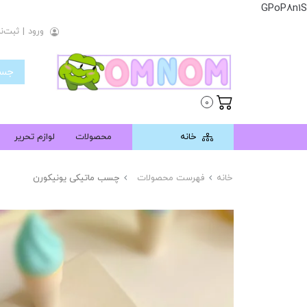
GPoP8n1S
ورود
|
ثبت‌نا
0
خانه
محصولات
لوازم تحریر
خانه
فهرست محصولات
چسب ماتیکی یونیکورن