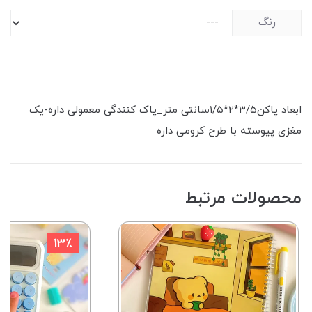
رنگ
ابعاد پاکن۳/۵*۲*۱/۵سانتی متر_پاک کنندگی معمولی داره-یک
مغزی پیوسته با طرح کرومی داره
محصولات مرتبط
13٪