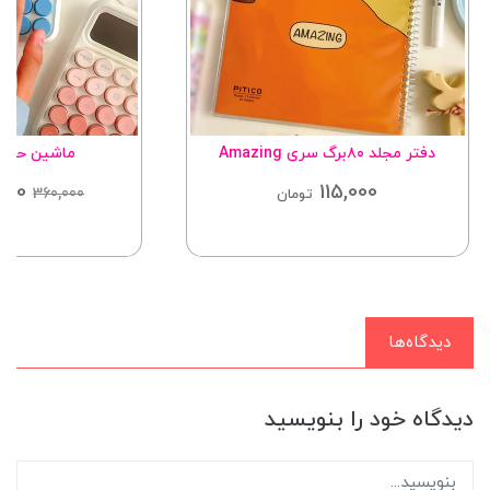
دفتر مجلد ۸۰برگ سری Amazing
ماشین حساب zon
000
115,000
360,000
تومان
دیدگاه‌ها
دیدگاه خود را بنویسید