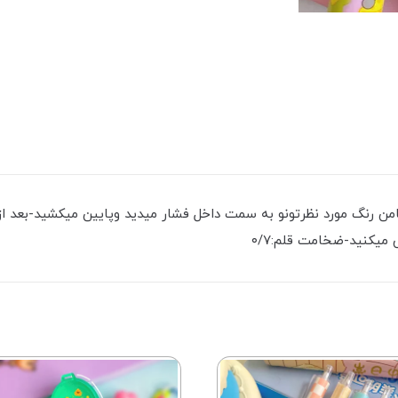
من رنگ مورد نظرتونو به سمت داخل فشار میدید وپایین میکشید-بعد از 
میکنید-ضخامت قلم:۰/۷