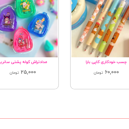
چسب خودکاری کاپی بارا
مدادتراش کوله پشتی سانریو
25,000
60,000
تومان
تومان