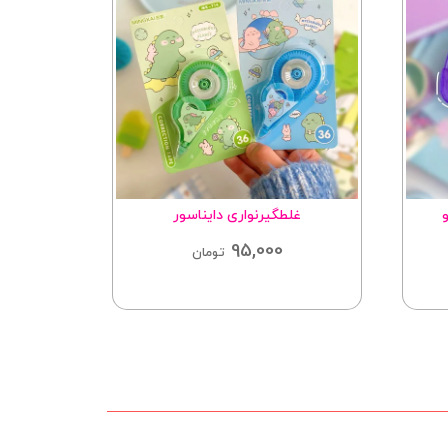
غلطگیرنواری دایناسور
دف
95,000
000
تومان