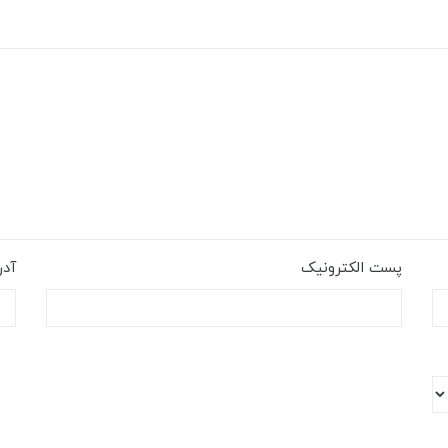
پست الکترونیک
آد