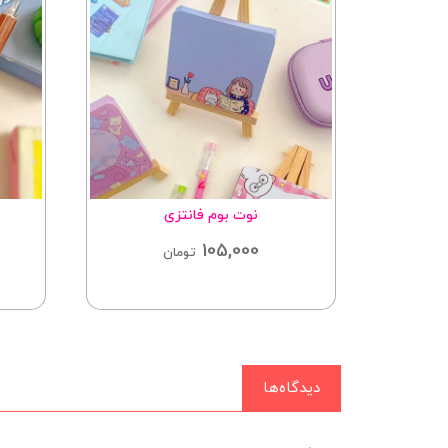
ه
نوت بوم فانتزی
105,000
ان
تومان
دیدگاه‌ها