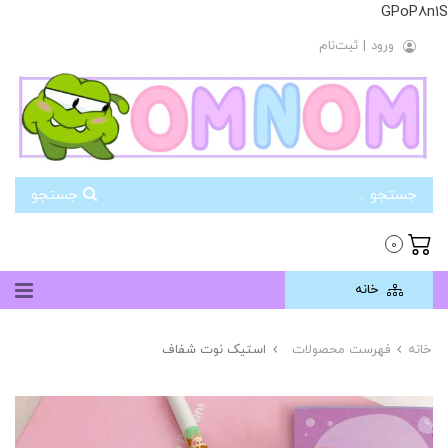
GPoP8n1S
ورود
|
ثبت‌نام
جستجو
0
خانه
خانه
فهرست محصولات
استیک نوت شفاف