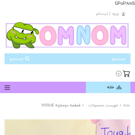
GPoP8n1S
ورود
|
ثبت‌نام
جستجو
0
خانه
خانه
فهرست محصولات
قمقمه دومخزنه VOGUE