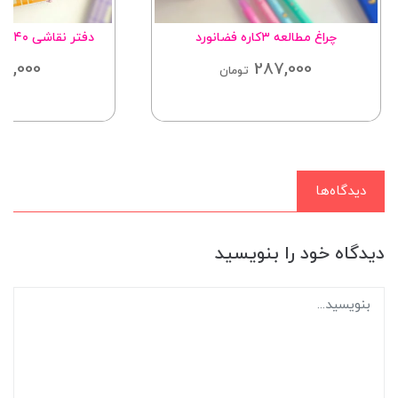
چراغ مطالعه ۳کاره فضانورد
دفتر نقاشی ۴۰برگ سری Beautiful
65,000
287,000
تومان
دیدگاه‌ها
دیدگاه خود را بنویسید