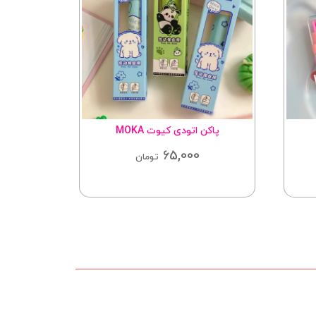
پاکن اتودی کیوت MOKA
اند
65,000
000
تومان