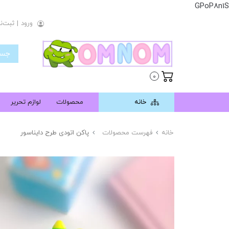
GPoP8n1S
ورود
|
ثبت‌نا
0
خانه
محصولات
لوازم تحریر
خانه
فهرست محصولات
پاکن اتودی طرح دایناسور