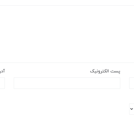
پست الکترونیک
آد