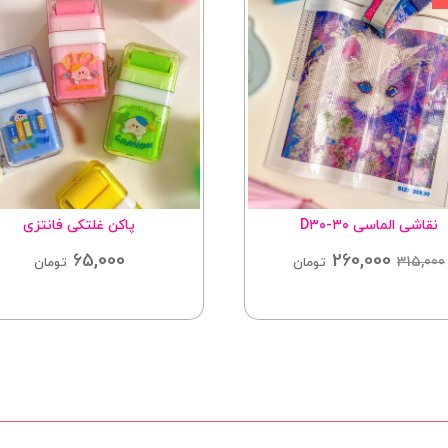
نقاشی الماسی D۳۰-۳۰
پاکن غلتکی فانتزی
65,000
260,000
315,000
تومان
تومان