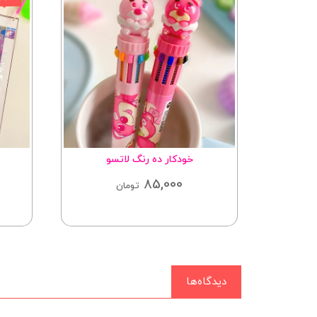
کوچک
خودکار ده رنگ لاتسو
85,000
تومان
دیدگاه‌ها