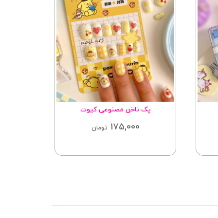
پک ناخن مصنوعی کیوت
کل
175,000
تومان