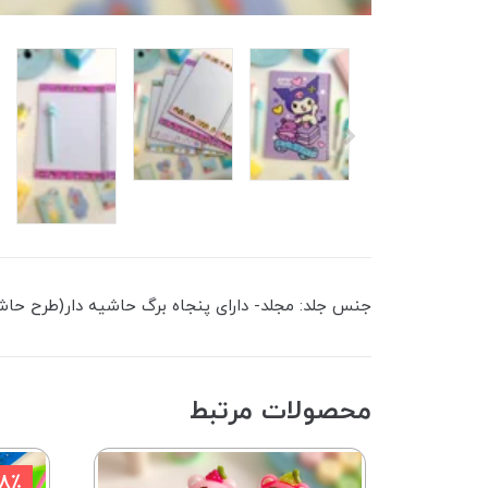
جنس جلد: مجلد- دارای پنجاه برگ حاشیه دار(طرح حا
محصولات مرتبط
18٪