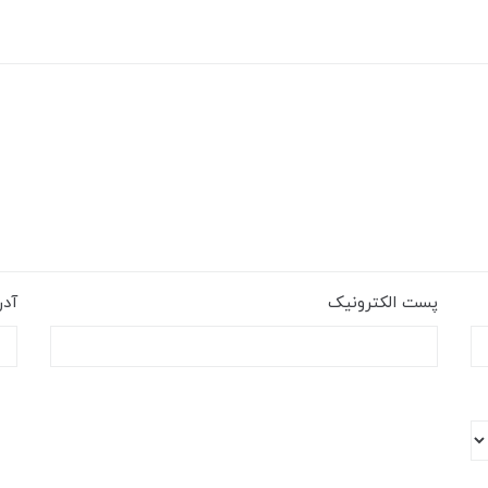
پست الکترونیک
آد