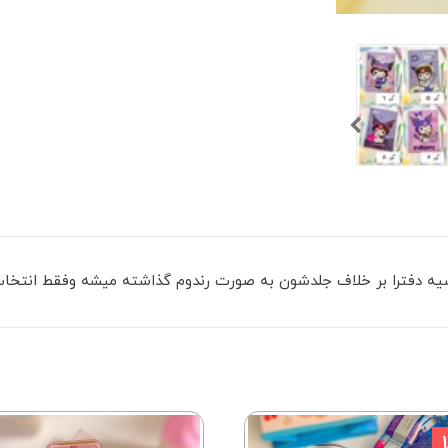
شیه دفترا بر خلاف جلدشون به صورت رندوم گذاشته میشه وفقط انتخا