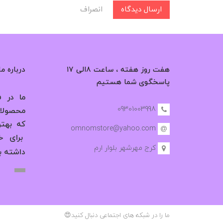
ارسال دیدگاه
انصراف
هفت روز هفته ، ساعت ۸الی ۱۷
درباره ما
پاسخگوی شما هستیم
ما در فر
09301003998
محصولات
که بهت
omnomstore@yahoo.com
برای خر
کرج مهرشهر بلوار ارم
داشته ب
ما را در شبکه های اجتماعی دنبال کنید😍