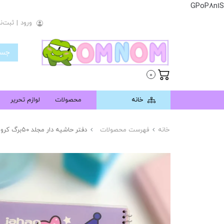
GPoP8n1S
ورود
|
ثبت‌نا
0
خانه
محصولات
لوازم تحریر
خانه
فهرست محصولات
دفتر حاشیه دار مجلد ۵۰برگ کرومی