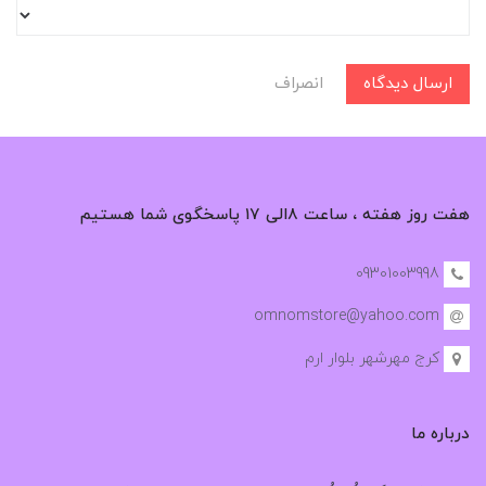
ارسال دیدگاه
انصراف
هفت روز هفته ، ساعت ۸الی ۱۷ پاسخگوی شما هستیم
09301003998
omnomstore@yahoo.com
کرج مهرشهر بلوار ارم
درباره ما