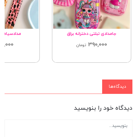
جامدادی تبلتی دخترانه براق
مدادسیاه طر
18,000
390,000
تومان
دیدگاه‌ها
دیدگاه خود را بنویسید