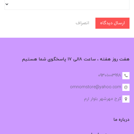
ارسال دیدگاه
انصراف
هفت روز هفته ، ساعت ۸الی ۱۷ پاسخگوی شما هستیم
09301003998
omnomstore@yahoo.com
کرج مهرشهر بلوار ارم
درباره ما