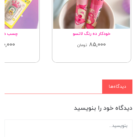
خودکار ده رنگ لاتسو
چسب دوطر
30,000
85,000
تومان
دیدگاه‌ها
دیدگاه خود را بنویسید