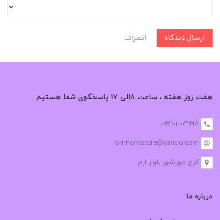
ارسال دیدگاه
انصراف
هفت روز هفته ، ساعت ۸الی ۱۷ پاسخگوی شما هستیم
09301003998
omnomstore@yahoo.com
کرج مهرشهر بلوار ارم
درباره ما