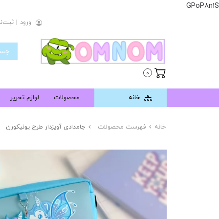
GPoP8n1S
ورود
|
ثبت‌نا
0
خانه
محصولات
لوازم تحریر
خانه
فهرست محصولات
جامدادی آویزدار طرح یونیکورن