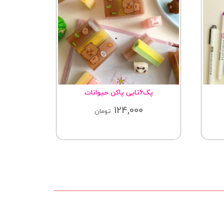
پک۶تایی پاکن حیوانات
دفتر
124,000
تومان