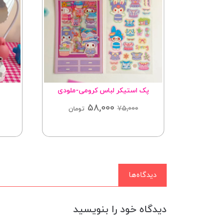
ر
پک استیکر لباس کرومی-ملودی
58,000
75,000
تومان
دیدگاه‌ها
دیدگاه خود را بنویسید