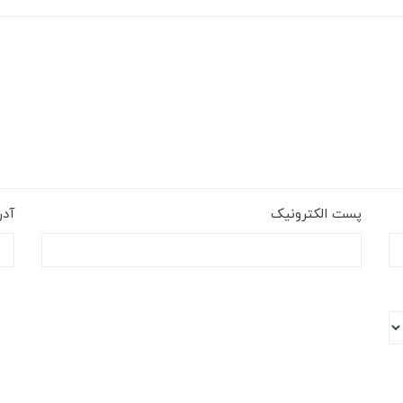
پست الکترونیک
آد