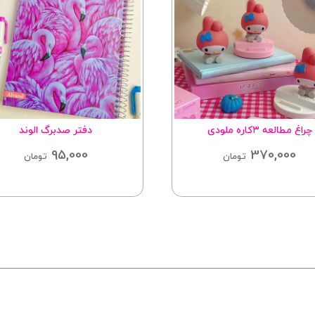
چراغ مطالعه ۳کاره ملودی
دفتر صدبرگ الوند
95,000
370,000
تومان
تومان