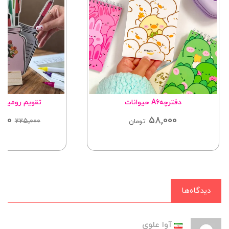
دفترچهA6 حیوانات
تقویم رومیزی
000
58,000
225,000
تومان
دیدگاه‌ها
آوا علوی