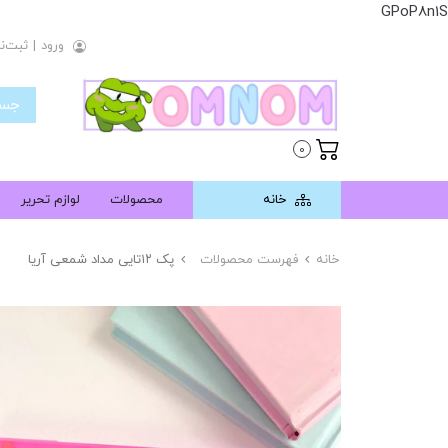
GPoP8n1S
ورود
|
ثبت‌نا
0
خانه
محصولات
لوازم تحریر
خانه
فهرست محصولات
پک ۱۲تایی مداد شمعی آریا