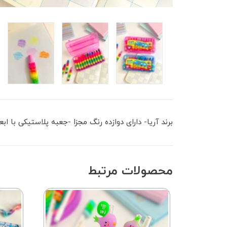
برند آریا- دارای دوازده رنگ مجزا -جعبه پلاستیکی با ابعاد ۱۰*۱۵سانتی م
محصولات مرتبط