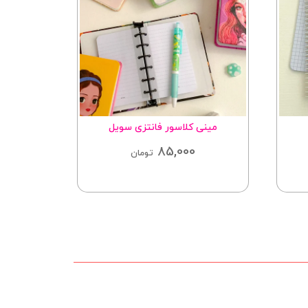
ی سویل
دفتر ۶۰ برگ فانتزی کد ۳۱۲
80,000
ن
تومان