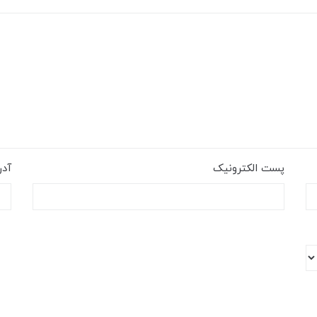
پست الکترونیک
آد