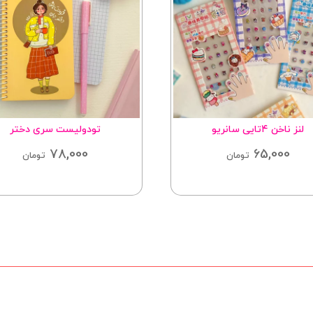
تودولیست سری دختر
مینی کلاسور فانتز
85,000
78,000
تومان
توما