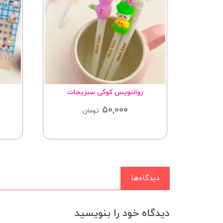
ی سبزیجات
لنز ناخن ۴تایی سانریو
65,000
تومان
تومان
دیدگاه‌ها
دیدگاه خود را بنویسید